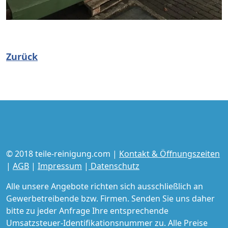
Zurück
© 2018 teile-reinigung.com |
Kontakt & Öffnungszeiten
|
AGB
|
Impressum
|
Datenschutz
Alle unsere Angebote richten sich ausschließlich an
Gewerbetreibende bzw. Firmen. Senden Sie uns daher
bitte zu jeder Anfrage Ihre entsprechende
Umsatzsteuer-Identifikationsnummer zu. Alle Preise