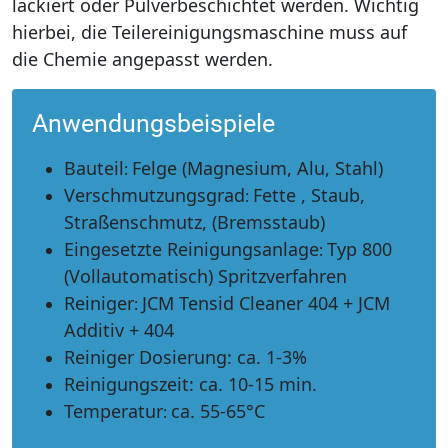
lackiert oder Pulverbeschichtet werden. Wichtig
hierbei, die Teilereinigungsmaschine muss auf
die Chemie angepasst werden.
Anwendungsbeispiele
Bauteil
Felge (Magnesium, Alu, Stahl)
:
Verschmutzungsgrad
Fette , Staub,
:
Straßenschmutz, (Bremsstaub)
Eingesetzte Reinigungsanlage
Typ 800
:
(Vollautomatisch) Spritzverfahren
Reiniger
JCM Tensid Cleaner 404 + JCM
:
Additiv + 404
Reiniger Dosierung
:
ca. 1-3%
Reinigungszeit:
ca. 10-15 min.
Temperatur
ca. 55-65°C
: