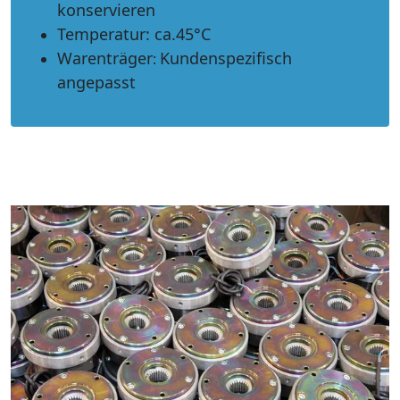
konservieren
Temperatur
:
ca.45°C
Warenträger
Kundenspezifisch
:
angepasst