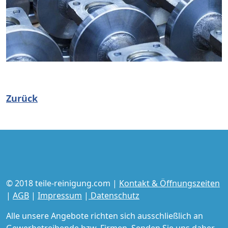
Zurück
© 2018 teile-reinigung.com |
Kontakt & Öffnungszeiten
|
AGB
|
Impressum
|
Datenschutz
Alle unsere Angebote richten sich ausschließlich an
Gewerbetreibende bzw. Firmen. Senden Sie uns daher